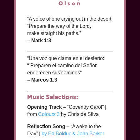
Olson
“A voice of one crying out in the desert:
“Prepare the way of the Lord,
make straight his paths.”
– Mark 1:3
“Una voz que clama en el desierto:
“”Preparen el camino del Señor
enderecen sus caminos”
– Marcos 1:3
Music Selections:
Opening Track –
“Coventry Carol” |
from
Colours 3
by Chris de Silva
Reflection Song
– “Awake to the
Day” |
by Ed Bolduc & John Barker