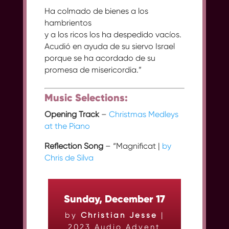
Ha colmado de bienes a los
hambrientos
y a los ricos los ha despedido vacíos.
Acudió en ayuda de su siervo Israel
porque se ha acordado de su
promesa de misericordia.”
Music Selections:
Opening Track
–
Christmas Medleys
at the Piano
Reflection Song
– “Magnificat |
by
Chris de Silva
Sunday, December 17
by
Christian Jesse
|
2023 Audio Advent